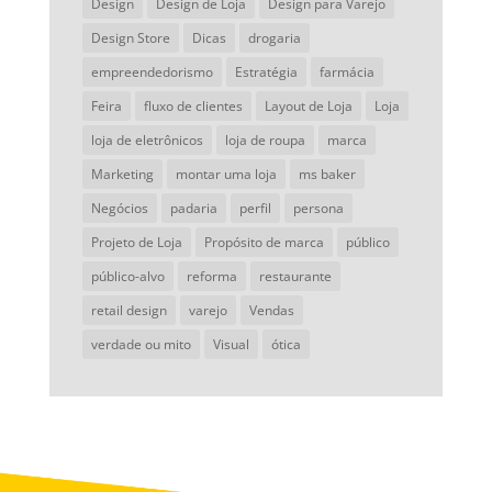
Design
Design de Loja
Design para Varejo
Design Store
Dicas
drogaria
empreendedorismo
Estratégia
farmácia
Feira
fluxo de clientes
Layout de Loja
Loja
loja de eletrônicos
loja de roupa
marca
Marketing
montar uma loja
ms baker
Negócios
padaria
perfil
persona
Projeto de Loja
Propósito de marca
público
público-alvo
reforma
restaurante
retail design
varejo
Vendas
verdade ou mito
Visual
ótica