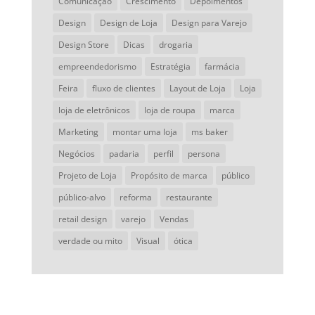
Comunicação
Crescimento
Depoimentos
Design
Design de Loja
Design para Varejo
Design Store
Dicas
drogaria
empreendedorismo
Estratégia
farmácia
Feira
fluxo de clientes
Layout de Loja
Loja
loja de eletrônicos
loja de roupa
marca
Marketing
montar uma loja
ms baker
Negócios
padaria
perfil
persona
Projeto de Loja
Propósito de marca
público
público-alvo
reforma
restaurante
retail design
varejo
Vendas
verdade ou mito
Visual
ótica