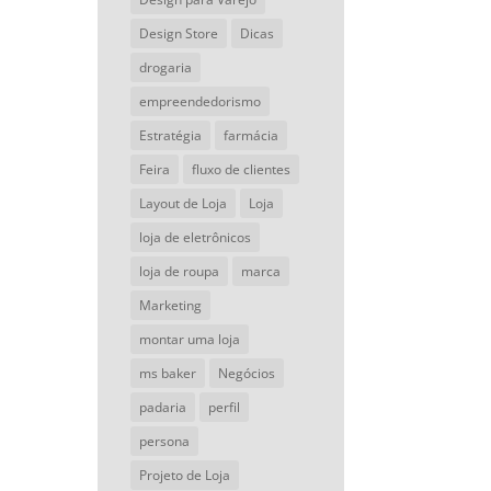
Design Store
Dicas
drogaria
empreendedorismo
Estratégia
farmácia
Feira
fluxo de clientes
Layout de Loja
Loja
loja de eletrônicos
loja de roupa
marca
Marketing
montar uma loja
ms baker
Negócios
padaria
perfil
persona
Projeto de Loja