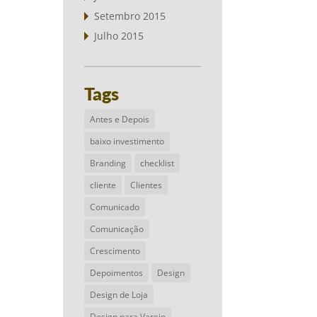
Setembro 2015
Julho 2015
Tags
Antes e Depois
baixo investimento
Branding
checklist
cliente
Clientes
Comunicado
Comunicação
Crescimento
Depoimentos
Design
Design de Loja
Design para Varejo