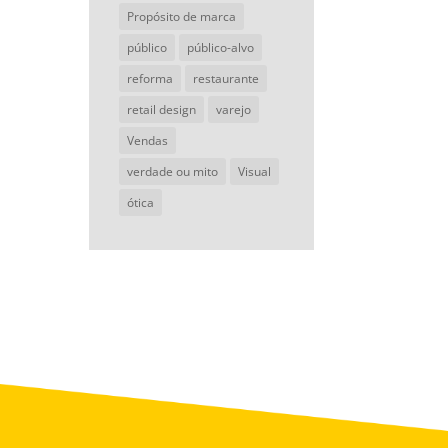
Propósito de marca
público
público-alvo
reforma
restaurante
retail design
varejo
Vendas
verdade ou mito
Visual
ótica