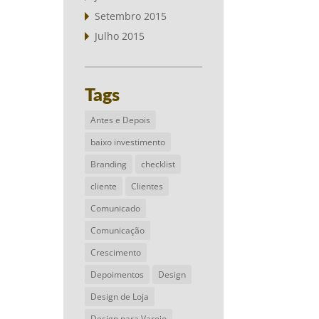
Setembro 2015
Julho 2015
Tags
Antes e Depois
baixo investimento
Branding
checklist
cliente
Clientes
Comunicado
Comunicação
Crescimento
Depoimentos
Design
Design de Loja
Design para Varejo