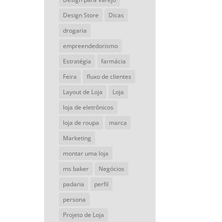
Design Store
Dicas
drogaria
empreendedorismo
Estratégia
farmácia
Feira
fluxo de clientes
Layout de Loja
Loja
loja de eletrônicos
loja de roupa
marca
Marketing
montar uma loja
ms baker
Negócios
padaria
perfil
persona
Projeto de Loja