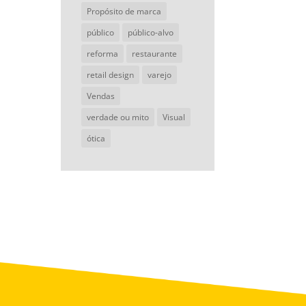
Propósito de marca
público
público-alvo
reforma
restaurante
retail design
varejo
Vendas
verdade ou mito
Visual
ótica