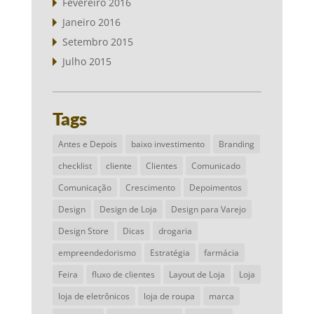
Fevereiro 2016
Janeiro 2016
Setembro 2015
Julho 2015
Tags
Antes e Depois
baixo investimento
Branding
checklist
cliente
Clientes
Comunicado
Comunicação
Crescimento
Depoimentos
Design
Design de Loja
Design para Varejo
Design Store
Dicas
drogaria
empreendedorismo
Estratégia
farmácia
Feira
fluxo de clientes
Layout de Loja
Loja
loja de eletrônicos
loja de roupa
marca