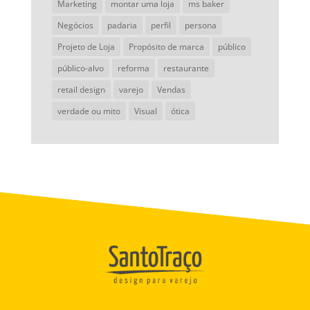
Marketing
montar uma loja
ms baker
Negócios
padaria
perfil
persona
Projeto de Loja
Propósito de marca
público
público-alvo
reforma
restaurante
retail design
varejo
Vendas
verdade ou mito
Visual
ótica