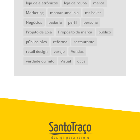
loja de eletrônicos
loja de roupa
marca
Marketing
montar uma loja
ms baker
Negócios
padaria
perfil
persona
Projeto de Loja
Propósito de marca
público
público-alvo
reforma
restaurante
retail design
varejo
Vendas
verdade ou mito
Visual
ótica