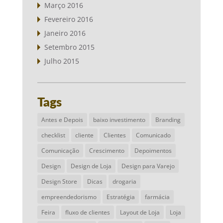
Março 2016
Fevereiro 2016
Janeiro 2016
Setembro 2015
Julho 2015
Tags
Antes e Depois
baixo investimento
Branding
checklist
cliente
Clientes
Comunicado
Comunicação
Crescimento
Depoimentos
Design
Design de Loja
Design para Varejo
Design Store
Dicas
drogaria
empreendedorismo
Estratégia
farmácia
Feira
fluxo de clientes
Layout de Loja
Loja