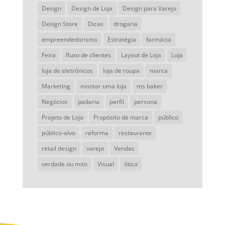
Design
Design de Loja
Design para Varejo
Design Store
Dicas
drogaria
empreendedorismo
Estratégia
farmácia
Feira
fluxo de clientes
Layout de Loja
Loja
loja de eletrônicos
loja de roupa
marca
Marketing
montar uma loja
ms baker
Negócios
padaria
perfil
persona
Projeto de Loja
Propósito de marca
público
público-alvo
reforma
restaurante
retail design
varejo
Vendas
verdade ou mito
Visual
ótica