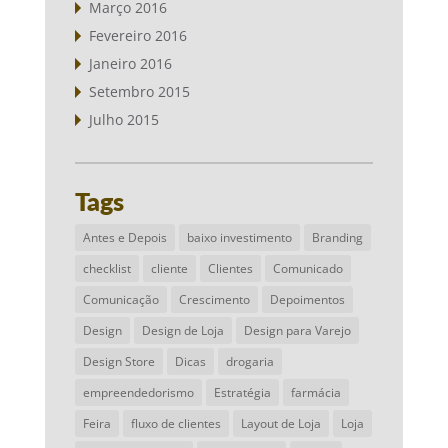
Março 2016
Fevereiro 2016
Janeiro 2016
Setembro 2015
Julho 2015
Tags
Antes e Depois
baixo investimento
Branding
checklist
cliente
Clientes
Comunicado
Comunicação
Crescimento
Depoimentos
Design
Design de Loja
Design para Varejo
Design Store
Dicas
drogaria
empreendedorismo
Estratégia
farmácia
Feira
fluxo de clientes
Layout de Loja
Loja