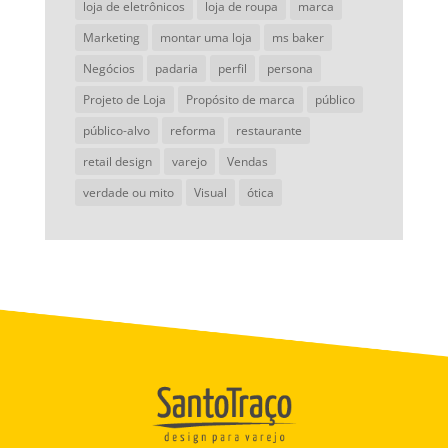
loja de eletrônicos
loja de roupa
marca
Marketing
montar uma loja
ms baker
Negócios
padaria
perfil
persona
Projeto de Loja
Propósito de marca
público
público-alvo
reforma
restaurante
retail design
varejo
Vendas
verdade ou mito
Visual
ótica