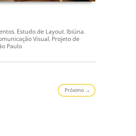
entos
Estudo de Layout
Ibiúna
,
,
,
Comunicação Visual
Projeto de
,
ão Paulo
Próximo
→